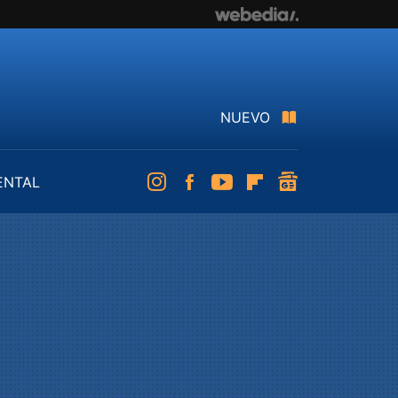
NUEVO
ENTAL
Instagram
Facebook
Youtube
Flipboard
googlenews