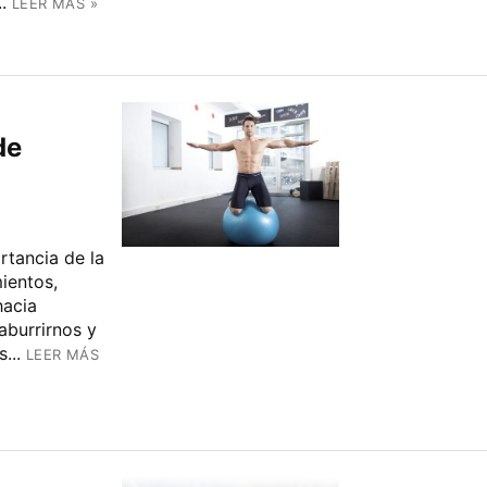
.
LEER MÁS »
de
tancia de la
ientos,
hacia
aburrirnos y
...
LEER MÁS