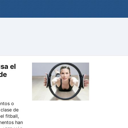
sa el
de
entos o
 clase de
l fitball,
mentos han