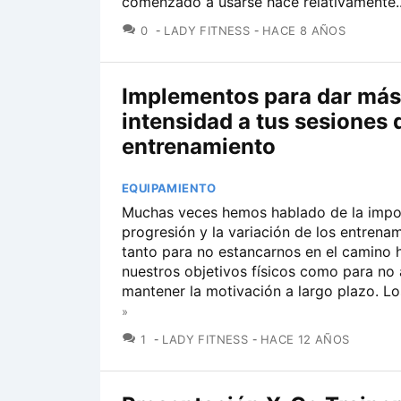
comenzado a usarse hace relativamente..
COMENTARIOS
0
LADY FITNESS
HACE 8 AÑOS
Implementos para dar más
intensidad a tus sesiones 
entrenamiento
EQUIPAMIENTO
Muchas veces hemos hablado de la impor
progresión y la variación de los entrenam
tanto para no estancarnos en el camino 
nuestros objetivos físicos como para no 
mantener la motivación a largo plazo. Los
»
COMENTARIOS
1
LADY FITNESS
HACE 12 AÑOS