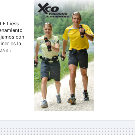
l Fitness
renamiento
dejamos con
iner es la
MÁS »