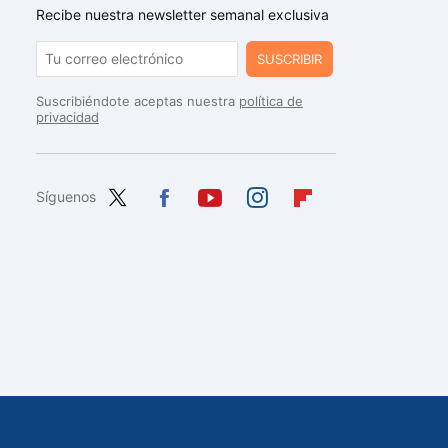
Recibe nuestra newsletter semanal exclusiva
SUSCRIBIR
Suscribiéndote aceptas nuestra
política de
privacidad
Síguenos
Twit
Fac
You
Inst
Flip
ter
ebo
tub
agr
boa
ok
e
am
rd