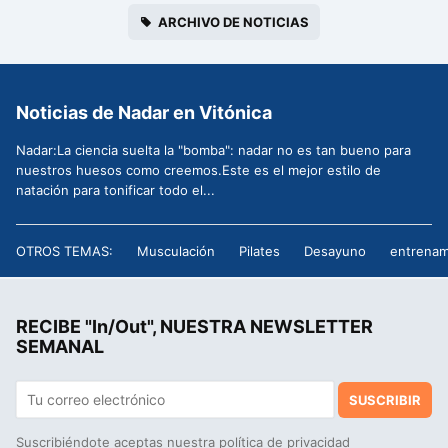
ARCHIVO DE NOTICIAS
Noticias de Nadar en Vitónica
Nadar:La ciencia suelta la "bomba": nadar no es tan bueno para
nuestros huesos como creemos.Este es el mejor estilo de
natación para tonificar todo el...
OTROS TEMAS:
Musculación
Pilates
Desayuno
entrenam
RECIBE "In/Out", NUESTRA NEWSLETTER
SEMANAL
SUSCRIBIR
Suscribiéndote aceptas nuestra
política de privacidad