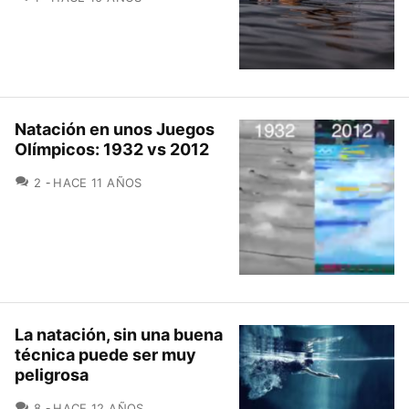
Natación en unos Juegos
Olímpicos: 1932 vs 2012
COMENTARIOS
2
HACE 11 AÑOS
La natación, sin una buena
técnica puede ser muy
peligrosa
COMENTARIOS
8
HACE 12 AÑOS