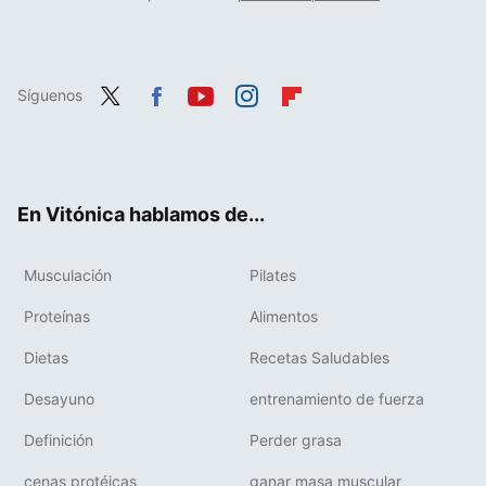
Síguenos
Twit
Fac
You
Inst
Flip
ter
ebo
tub
agr
boa
ok
e
am
rd
En Vitónica hablamos de...
Musculación
Pilates
Proteínas
Alimentos
Dietas
Recetas Saludables
Desayuno
entrenamiento de fuerza
Definición
Perder grasa
cenas protéicas
ganar masa muscular