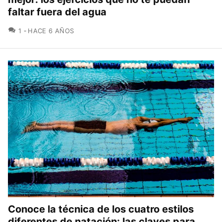
faltar fuera del agua
COMENTARIOS
1
HACE 6 AÑOS
Conoce la técnica de los cuatro estilos
diferentes de natación: las claves para