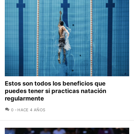
Estos son todos los beneficios que
puedes tener si practicas natación
regularmente
COMENTARIOS
0
HACE 4 AÑOS