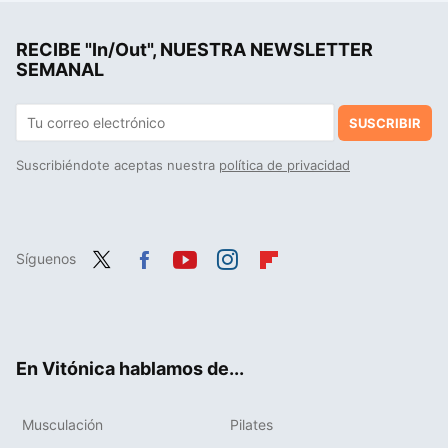
Isabel Belastegui, médica especialista en nutrición: "una buena cena se realiza entre las siete y ocho de la tarde, e incluye vegetales cocidos"
RECIBE "In/Out", NUESTRA NEWSLETTER
SEMANAL
SUSCRIBIR
Suscribiéndote aceptas nuestra
política de privacidad
Síguenos
Twit
Fac
You
Inst
Flip
ter
ebo
tub
agr
boa
ok
e
am
rd
En Vitónica hablamos de...
Musculación
Pilates