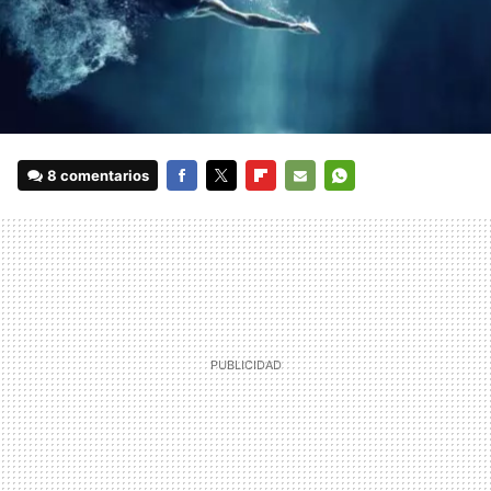
8 comentarios
FACEBOOK
TWITTER
FLIPBOARD
E-
WHATSAPP
MAIL