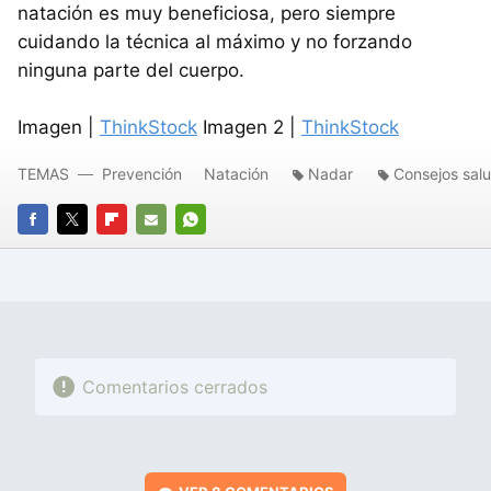
natación es muy beneficiosa, pero siempre
cuidando la técnica al máximo y no forzando
ninguna parte del cuerpo.
Imagen |
ThinkStock
Imagen 2 |
ThinkStock
TEMAS
Prevención
Natación
Nadar
Consejos sal
FACEBOOK
TWITTER
FLIPBOARD
E-
WHATSAPP
MAIL
Comentarios cerrados