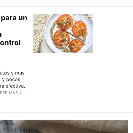
 para un
a
ontrol
nutos y muy
a y pocos
a efectiva,
LEER MÁS »