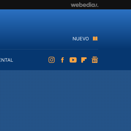
NUEVO
ENTAL
Instagram
Facebook
Youtube
Flipboard
googlenews