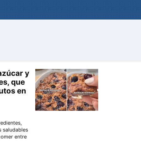
 azúcar y
es, que
utos en
redientes,
s saludables
comer entre