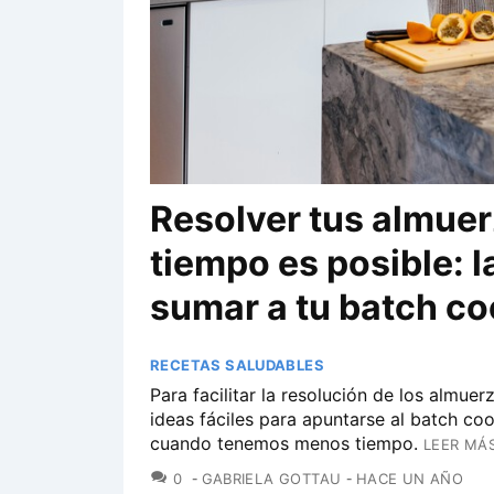
Resolver tus almue
tiempo es posible: l
sumar a tu batch c
RECETAS SALUDABLES
Para facilitar la resolución de los almue
ideas fáciles para apuntarse al batch c
cuando tenemos menos tiempo.
LEER MÁS
COMENTARIOS
0
GABRIELA GOTTAU
HACE UN AÑO