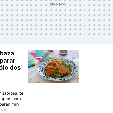
abaza
parar
ólo dos
y sabrosa, te
aptas para
eparan muy
S »