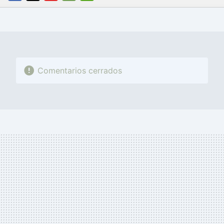
FACEBOOK
TWITTER
FLIPBOARD
E-
WHATSAPP
MAIL
Comentarios cerrados