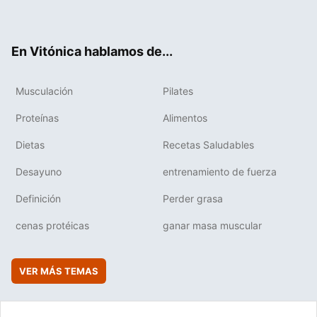
ter
ebo
tub
agr
boa
ok
e
am
rd
En Vitónica hablamos de...
Musculación
Pilates
Proteínas
Alimentos
Dietas
Recetas Saludables
Desayuno
entrenamiento de fuerza
Definición
Perder grasa
cenas protéicas
ganar masa muscular
VER MÁS TEMAS