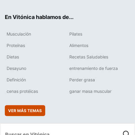
ter
ebo
tub
agr
boa
ok
e
am
rd
En Vitónica hablamos de...
Musculación
Pilates
Proteínas
Alimentos
Dietas
Recetas Saludables
Desayuno
entrenamiento de fuerza
Definición
Perder grasa
cenas protéicas
ganar masa muscular
VER MÁS TEMAS