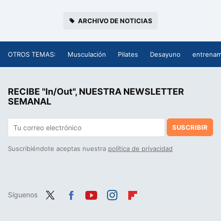
ARCHIVO DE NOTICIAS
OTROS TEMAS:
Musculación
Pilates
Desayuno
entrenam
RECIBE "In/Out", NUESTRA NEWSLETTER
SEMANAL
SUSCRIBIR
Suscribiéndote aceptas nuestra
política de privacidad
Síguenos
Twit
Fac
You
Inst
Flip