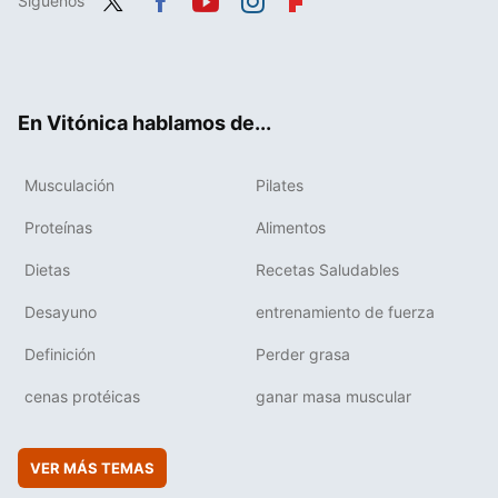
Síguenos
Twit
Fac
You
Inst
Flip
ter
ebo
tub
agr
boa
ok
e
am
rd
En Vitónica hablamos de...
Musculación
Pilates
Proteínas
Alimentos
Dietas
Recetas Saludables
Desayuno
entrenamiento de fuerza
Definición
Perder grasa
cenas protéicas
ganar masa muscular
VER MÁS TEMAS