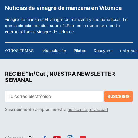
Noticias de vinagre de manzana en Vitónica
vinagre de manzana:El vinagre de manzana y sus beneficios. Lo
que la ciencia nos dice sobre él.Esto es lo que ocurre en tu
cuerpo si tomas vinagre de sidra de..
OTROS TEMAS:
Musculación
Pilates
Desayuno
entrenam
RECIBE "In/Out", NUESTRA NEWSLETTER
SEMANAL
SUSCRIBIR
Suscribiéndote aceptas nuestra
política de privacidad