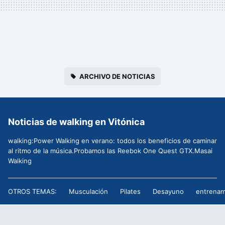
ARCHIVO DE NOTICIAS
Noticias de walking en Vitónica
walking:Power Walking en verano: todos los beneficios de caminar
al ritmo de la música.Probamos las Reebok One Quest GTX.Masai
Walking
OTROS TEMAS:
Musculación
Pilates
Desayuno
entrenam