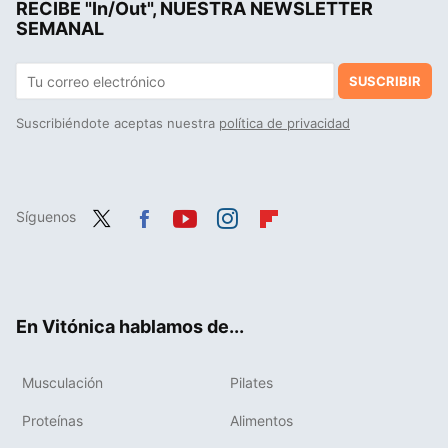
RECIBE "In/Out", NUESTRA NEWSLETTER
SEMANAL
SUSCRIBIR
Suscribiéndote aceptas nuestra
política de privacidad
Síguenos
Twit
Fac
You
Inst
Flip
ter
ebo
tub
agr
boa
ok
e
am
rd
En Vitónica hablamos de...
Musculación
Pilates
Proteínas
Alimentos