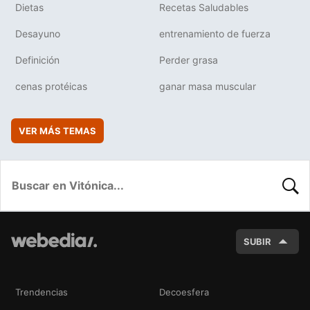
Dietas
Recetas Saludables
Desayuno
entrenamiento de fuerza
Definición
Perder grasa
cenas protéicas
ganar masa muscular
VER MÁS TEMAS
BUSC
SUBIR
Trendencias
Decoesfera