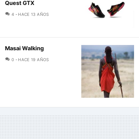
Quest GTX
COMENTARIOS
4
HACE 13 AÑOS
Masai Walking
COMENTARIOS
0
HACE 19 AÑOS