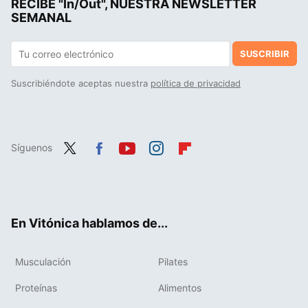
RECIBE "In/Out", NUESTRA NEWSLETTER
James Harrison, el héroe silencioso que donó sangre durante 60 años con un compuesto especial que salvó la vida a más de dos millones de bebés
SEMANAL
SUSCRIBIR
Suscribiéndote aceptas nuestra
política de privacidad
Síguenos
Twit
Fac
You
Inst
Flip
ter
ebo
tub
agr
boa
ok
e
am
rd
En Vitónica hablamos de...
Musculación
Pilates
Proteínas
Alimentos