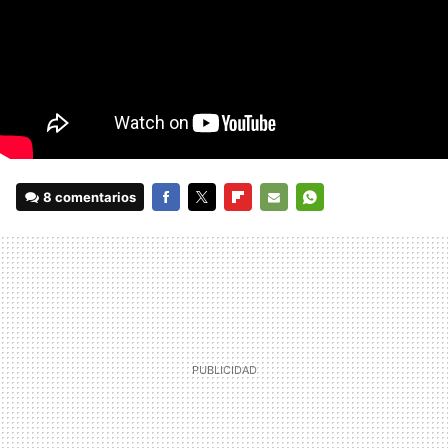
8 comentarios
FACEBOOK
TWITTER
FLIPBOARD
E-
WHATSAPP
MAIL