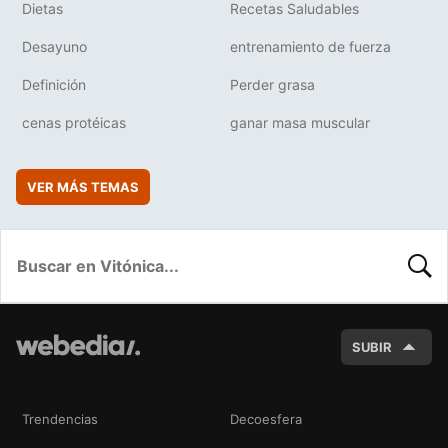
Dietas
Recetas Saludables
Desayuno
entrenamiento de fuerza
Definición
Perder grasa
cenas protéicas
ganar masa muscular
VER MÁS TEMAS
BUSC
SUBIR
Trendencias
Decoesfera