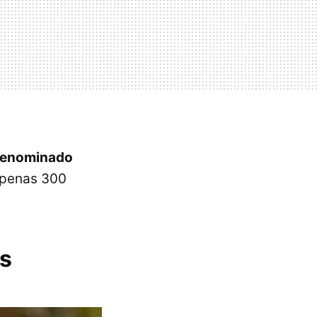
 denominado
 apenas 300
os