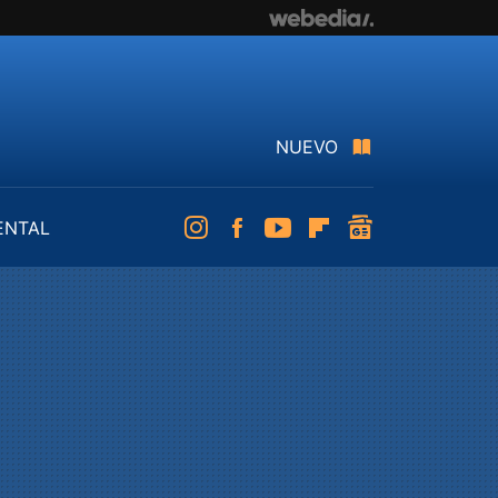
NUEVO
ENTAL
Instagram
Facebook
Youtube
Flipboard
googlenews