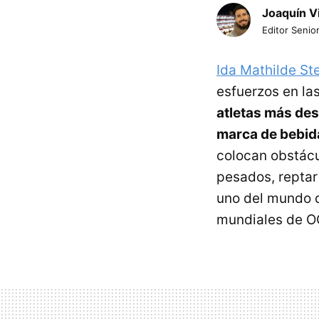
Joaquín V
Editor Senior
Ida Mathilde S
esfuerzos en la
atletas más des
marca de bebid
colocan obstácu
pesados, reptar
uno del mundo 
mundiales de O