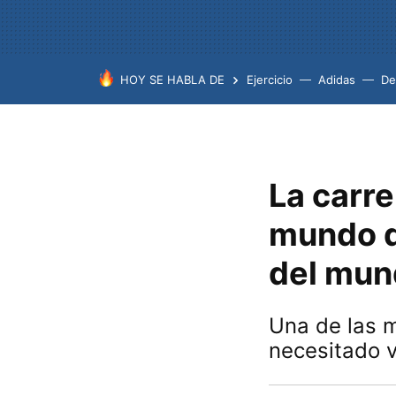
HOY SE HABLA DE
Ejercicio
Adidas
De
La carre
mundo q
del mun
Una de las 
necesitado v