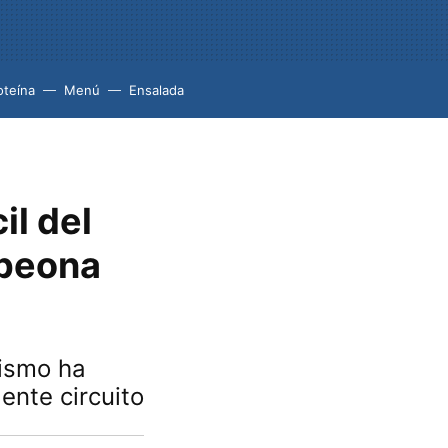
oteína
Menú
Ensalada
il del
mpeona
mismo ha
ente circuito