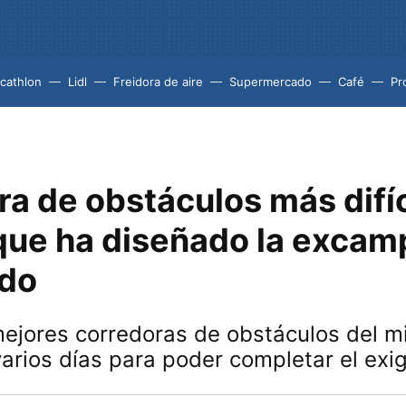
cathlon
Lidl
Freidora de aire
Supermercado
Café
Pr
ra de obstáculos más difíc
ue ha diseñado la exca
do
mejores corredoras de obstáculos del 
arios días para poder completar el exig