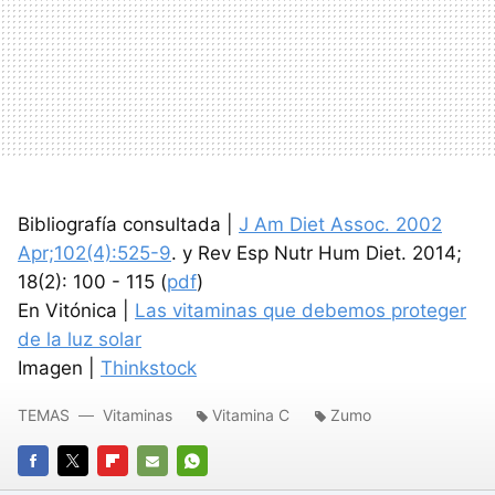
Bibliografía consultada |
J Am Diet Assoc. 2002
Apr;102(4):525-9
. y Rev Esp Nutr Hum Diet. 2014;
18(2): 100 - 115 (
pdf
)
En Vitónica |
Las vitaminas que debemos proteger
de la luz solar
Imagen |
Thinkstock
TEMAS
Vitaminas
Vitamina C
Zumo
FACEBOOK
TWITTER
FLIPBOARD
E-
WHATSAPP