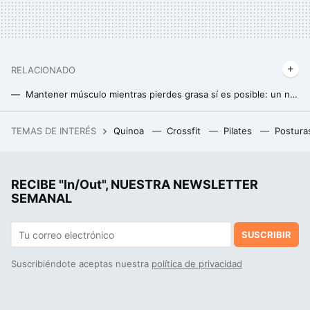
RELACIONADO
Mantener músculo mientras pierdes grasa sí es posible: un nuevo estudio arroja más luz sobre cómo conseguirlo
El mejor momento del día para tomar proteína y ganar la máxima masa muscular (y no es después de entrenar)
TEMAS DE INTERÉS
Quinoa
Crossfit
Pilates
Postura
"Soy millonario y no sé qué hacer con mi vida": un millonario está buscando ideas porque el dinero no le ha dado la felicidad
RECIBE "In/Out", NUESTRA NEWSLETTER
SEMANAL
SUSCRIBIR
Suscribiéndote aceptas nuestra
política de privacidad