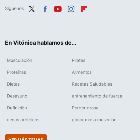
Síguenos
Twit
Fac
You
Inst
Flip
ter
ebo
tub
agr
boa
ok
e
am
rd
En Vitónica hablamos de...
Musculación
Pilates
Proteínas
Alimentos
Dietas
Recetas Saludables
Desayuno
entrenamiento de fuerza
Definición
Perder grasa
cenas protéicas
ganar masa muscular
VER MÁS TEMAS