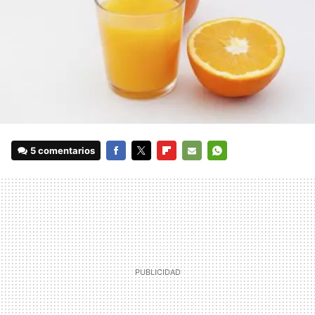
5 comentarios
FACEBOOK
TWITTER
FLIPBOARD
E-
WHATSAPP
MAIL