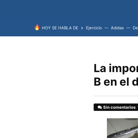
HOY SE HABLA DE
Ejercicio
Adidas
De
La impor
B en el 
Sin comentarios