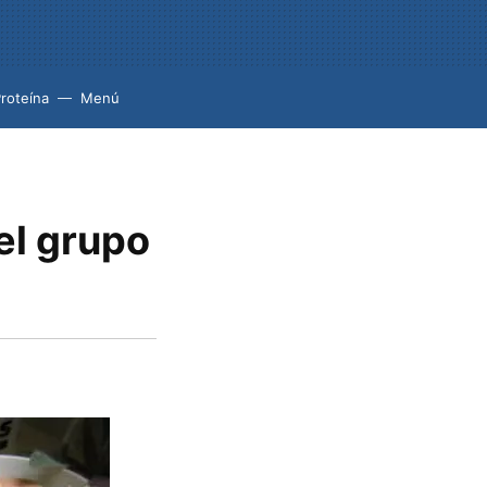
roteína
Menú
el grupo