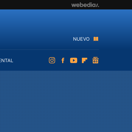
NUEVO
ENTAL
Instagram
Facebook
Youtube
Flipboard
googlenews