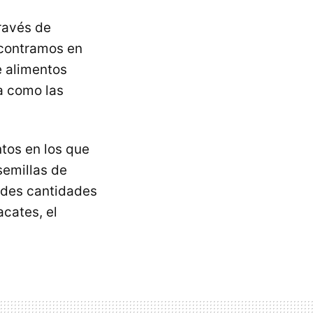
ravés de
ncontramos en
 alimentos
a como las
ntos en los que
semillas de
ndes cantidades
acates, el