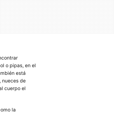
ncontrar
l o pipas, en el
ambién está
, nueces de
l cuerpo el
como la