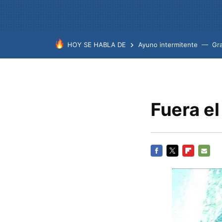
HOY SE HABLA DE
Ayuno intermitente
Gr
Fuera el
FACEBOOK
TWITTER
FLIPBOARD
E-
MAIL