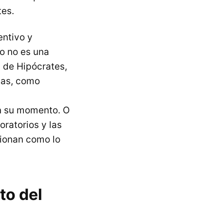
tes.
entivo y
to no es una
 de Hipócrates,
ias, como
en su momento. O
oratorios y las
cionan como lo
to del