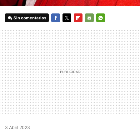
Sin comentarios
FACEBOOK
TWITTER
FLIPBOARD
E-
WHATSAPP
MAIL
3 Abril 2023