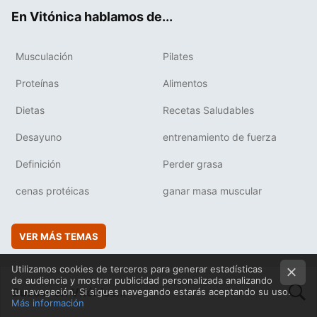
ok
e
am
rd
En Vitónica hablamos de...
Musculación
Pilates
Proteínas
Alimentos
Dietas
Recetas Saludables
Desayuno
entrenamiento de fuerza
Definición
Perder grasa
cenas protéicas
ganar masa muscular
VER MÁS TEMAS
Utilizamos cookies de terceros para generar estadísticas
de audiencia y mostrar publicidad personalizada analizando
tu navegación. Si sigues navegando estarás aceptando su uso.
Más información