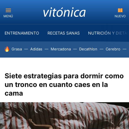
MENÚ
NUEVO
ENTRENAMIENTO
RECETAS SANAS
NUTRICIÓN Y DIETA
HOY SE HABLA DE
Grasa
Adidas
Mercadona
Decathlon
Cerebro
Siete estrategias para dormir como
un tronco en cuanto caes en la
cama