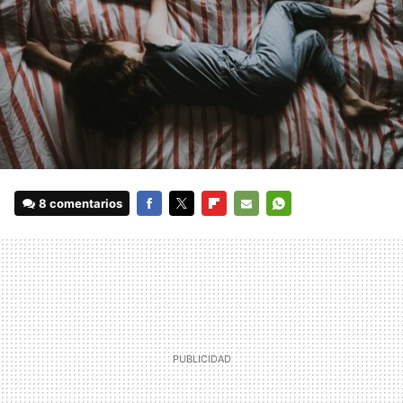
8 comentarios
FACEBOOK
TWITTER
FLIPBOARD
E-
WHATSAPP
MAIL