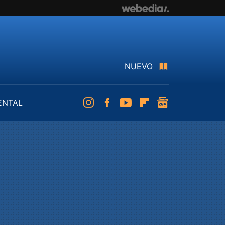
NUEVO
ENTAL
Instagram
Facebook
Youtube
Flipboard
googlenews