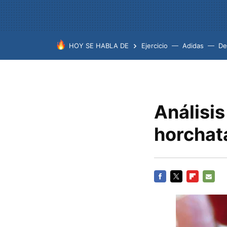
HOY SE HABLA DE
Ejercicio
Adidas
De
Análisis
horchat
FACEBOOK
TWITTER
FLIPBOARD
E-
MAIL