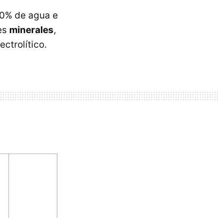
80% de agua e
tes
minerales
,
ectrolítico.