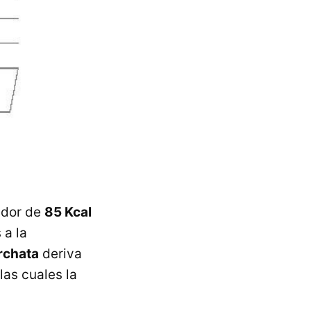
edor de
85 Kcal
 a la
rchata
deriva
las cuales la