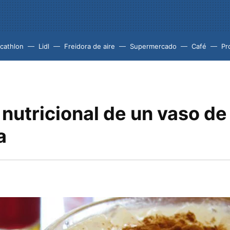
cathlon
Lidl
Freidora de aire
Supermercado
Café
Pr
 nutricional de un vaso de
a