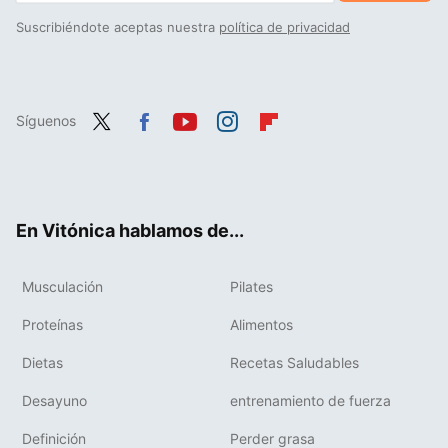
Suscribiéndote aceptas nuestra
política de privacidad
Síguenos
Twit
Fac
You
Inst
Flip
ter
ebo
tub
agr
boa
ok
e
am
rd
En Vitónica hablamos de...
Musculación
Pilates
Proteínas
Alimentos
Dietas
Recetas Saludables
Desayuno
entrenamiento de fuerza
Definición
Perder grasa