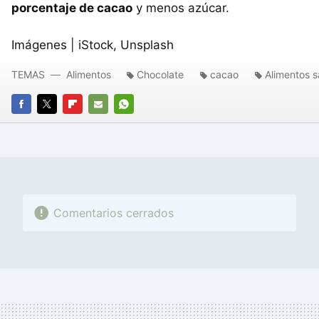
porcentaje de cacao
y menos azúcar.
Imágenes | iStock, Unsplash
TEMAS
Alimentos
Chocolate
cacao
Alimentos 
FACEBOOK
TWITTER
FLIPBOARD
E-
WHATSAPP
MAIL
Comentarios cerrados