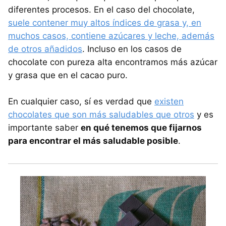
diferentes procesos. En el caso del chocolate,
suele contener muy altos índices de grasa y, en
muchos casos, contiene azúcares y leche, además
de otros añadidos
. Incluso en los casos de
chocolate con pureza alta encontramos más azúcar
y grasa que en el cacao puro.
En cualquier caso, sí es verdad que
existen
chocolates que son más saludables que otros
y es
importante saber
en qué tenemos que fijarnos
para encontrar el más saludable posible
.