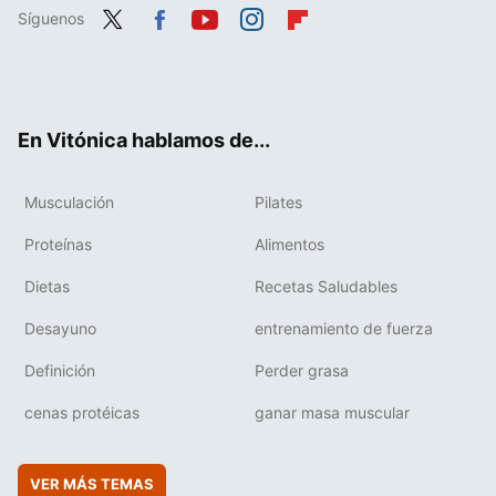
Síguenos
Twit
Fac
You
Inst
Flip
ter
ebo
tub
agr
boa
ok
e
am
rd
En Vitónica hablamos de...
Musculación
Pilates
Proteínas
Alimentos
Dietas
Recetas Saludables
Desayuno
entrenamiento de fuerza
Definición
Perder grasa
cenas protéicas
ganar masa muscular
VER MÁS TEMAS