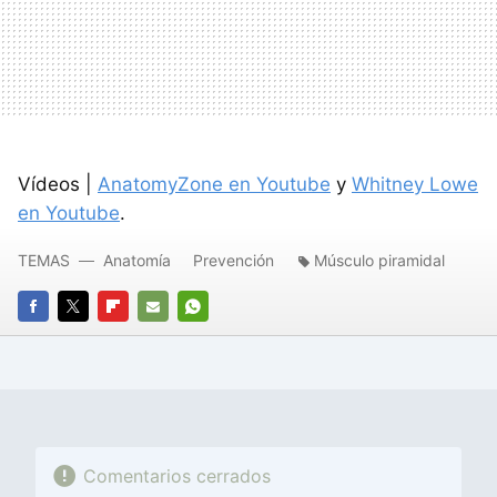
Vídeos |
AnatomyZone en Youtube
y
Whitney Lowe
en Youtube
.
TEMAS
Anatomía
Prevención
Músculo piramidal
FACEBOOK
TWITTER
FLIPBOARD
E-
WHATSAPP
MAIL
Comentarios cerrados