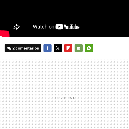
2 comentarios
FACEBOOK
TWITTER
FLIPBOARD
E-
WHATSAPP
MAIL