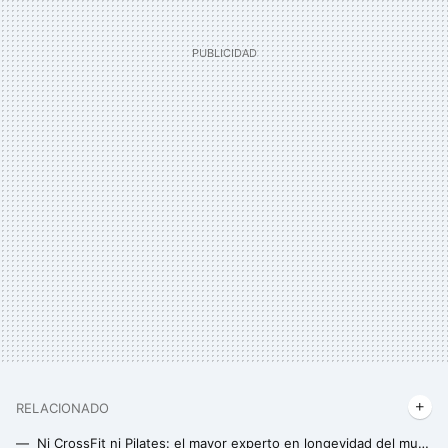
RELACIONADO
Ni CrossFit ni Pilates: el mayor experto en longevidad del mundo revela cuál es el mejor ejercicio a partir de los 50 años