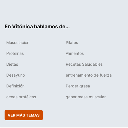
Twit
Fac
You
Inst
Flip
ter
ebo
tub
agr
boa
ok
e
am
rd
En Vitónica hablamos de...
Musculación
Pilates
Proteínas
Alimentos
Dietas
Recetas Saludables
Desayuno
entrenamiento de fuerza
Definición
Perder grasa
cenas protéicas
ganar masa muscular
VER MÁS TEMAS