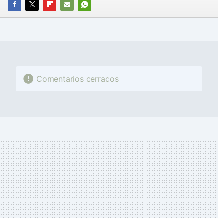
FACEBOOK
TWITTER
FLIPBOARD
E-
WHATSAPP
MAIL
Comentarios cerrados