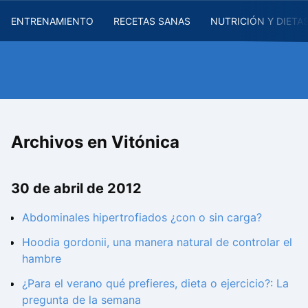
ENTRENAMIENTO
RECETAS SANAS
NUTRICIÓN Y DIETA
Archivos en Vitónica
30 de abril de 2012
Abdominales hipertrofiados ¿con o sin carga?
Hoodia gordonii, una manera natural de controlar el
hambre
¿Para el verano qué prefieres, dieta o ejercicio?: La
pregunta de la semana