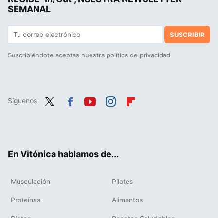
SEMANAL
SUSCRIBIR
Suscribiéndote aceptas nuestra
política de privacidad
Síguenos
Twit
Fac
You
Inst
Flip
ter
ebo
tub
agr
boa
ok
e
am
rd
En Vitónica hablamos de...
Musculación
Pilates
Proteínas
Alimentos