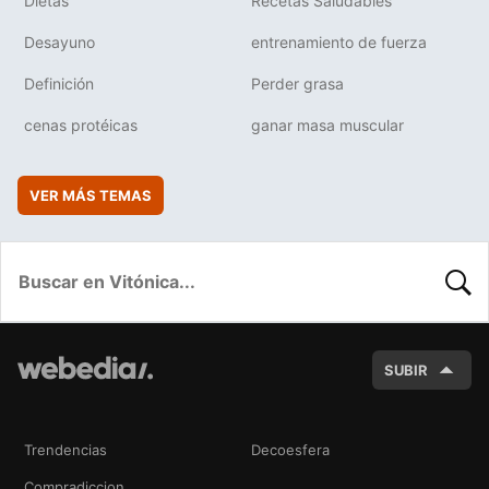
Dietas
Recetas Saludables
Desayuno
entrenamiento de fuerza
Definición
Perder grasa
cenas protéicas
ganar masa muscular
VER MÁS TEMAS
BUSC
SUBIR
Trendencias
Decoesfera
Compradiccion