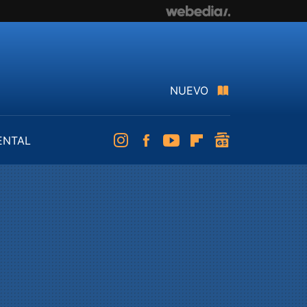
NUEVO
ENTAL
Instagram
Facebook
Youtube
Flipboard
googlenews