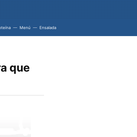
oteína
Menú
Ensalada
ra que