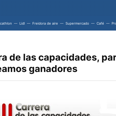
cathlon
Lidl
Freidora de aire
Supermercado
Café
Pr
era de las capacidades, pa
eamos ganadores