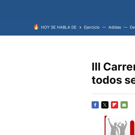
HOY SE HABLA DE
Ejercicio
Adidas
De
III Carr
todos s
FACEBOOK
TWITTER
FLIPBOARD
E-
MAIL