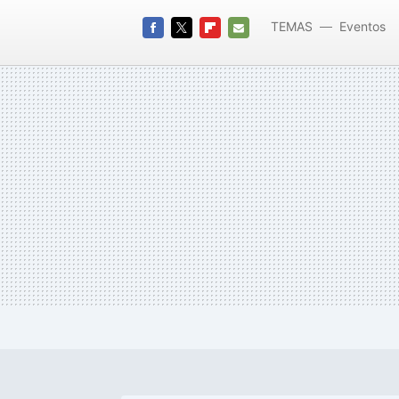
TEMAS
Eventos
FACEBOOK
TWITTER
FLIPBOARD
E-
MAIL