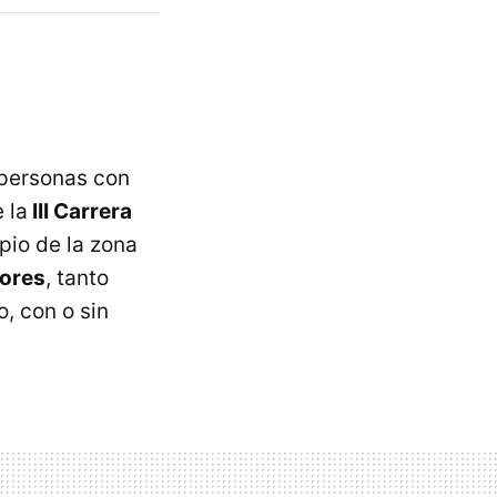
 personas con
 la
III
Carrera
pio de la zona
ores
, tanto
, con o sin