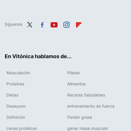
Síguenos
Twit
Fac
You
Inst
Flip
ter
ebo
tub
agr
boa
ok
e
am
rd
En Vitónica hablamos de...
Musculación
Pilates
Proteínas
Alimentos
Dietas
Recetas Saludables
Desayuno
entrenamiento de fuerza
Definición
Perder grasa
cenas protéicas
ganar masa muscular