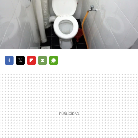
FACEBOOK
TWITTER
FLIPBOARD
E-
WHATSAPP
MAIL