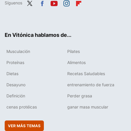
Síguenos
Twit
Fac
You
Inst
Flip
ter
ebo
tub
agr
boa
ok
e
am
rd
En Vitónica hablamos de...
Musculación
Pilates
Proteínas
Alimentos
Dietas
Recetas Saludables
Desayuno
entrenamiento de fuerza
Definición
Perder grasa
cenas protéicas
ganar masa muscular
VER MÁS TEMAS