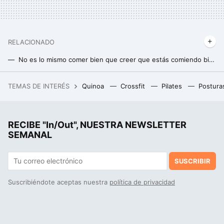
RELACIONADO
No es lo mismo comer bien que creer que estás comiendo bien: estos son los tres errores que solemos cometer al empezar la dieta en septiembre
La regla de oro para perder peso de forma definitiva y sin efecto rebote, en el nuevo curso
TEMAS DE INTERÉS
Quinoa
Crossfit
Pilates
Postura
Este vino tinto de Mercadona te conquistará: es ideal para cualquier ocasión (y nadie sabrá que cuesta menos de 3 euros)
RECIBE "In/Out", NUESTRA NEWSLETTER
SEMANAL
SUSCRIBIR
Suscribiéndote aceptas nuestra
política de privacidad