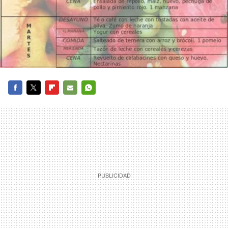
FACEBOOK
TWITTER
FLIPBOARD
E-
WHATSAPP
MAIL