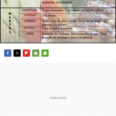
FACEBOOK
TWITTER
FLIPBOARD
E-
WHATSAPP
MAIL