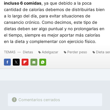
incluso 6 comidas
, ya que debido a la poca
cantidad de calorías debemos de distribuirlas bien
a lo largo del día, para evitar situaciones de
cansancio crónico. Como decimos, este tipo de
dietas deben ser algo puntual y no prolongarlas en
el tiempo, siempre es mejor aportar más calorías
en la dieta y complementar con ejercicio físico.
TEMAS
Dietas
Adelgazar
Perder peso
Dieta se
FACEBOOK
TWITTER
FLIPBOARD
E-
WHATSAPP
MAIL
Comentarios cerrados