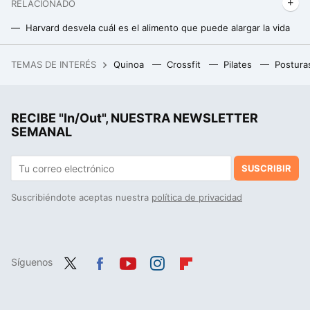
RELACIONADO
Harvard desvela cuál es el alimento que puede alargar la vida
Los cinco mejores e inesperados alimentos para la salud intestinal, que se encuentran al alcance de tu mano
TEMAS DE INTERÉS
Quinoa
Crossfit
Pilates
Postura
Un joven de 19 años hackeó el iPhone, fue contratado por Apple y terminó despedido por no contestar a un correo
RECIBE "In/Out", NUESTRA NEWSLETTER
SEMANAL
SUSCRIBIR
Suscribiéndote aceptas nuestra
política de privacidad
Síguenos
Twit
Fac
You
Inst
Flip
ter
ebo
tub
agr
boa