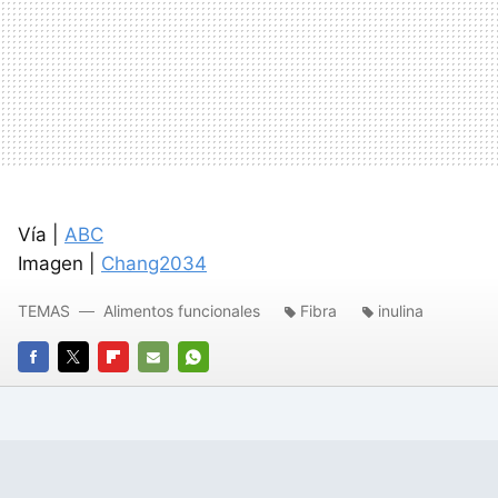
Vía |
ABC
Imagen |
Chang2034
TEMAS
Alimentos funcionales
Fibra
inulina
FACEBOOK
TWITTER
FLIPBOARD
E-
WHATSAPP
MAIL