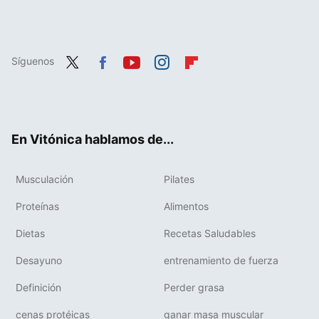
Síguenos
Twit
Fac
You
Inst
Flip
ter
ebo
tub
agr
boa
ok
e
am
rd
En Vitónica hablamos de...
Musculación
Pilates
Proteínas
Alimentos
Dietas
Recetas Saludables
Desayuno
entrenamiento de fuerza
Definición
Perder grasa
cenas protéicas
ganar masa muscular