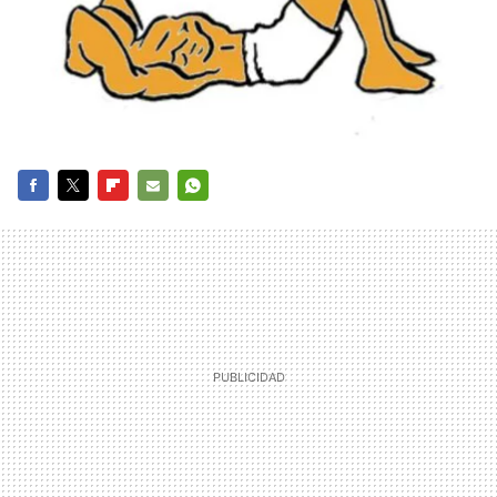
FACEBOOK
TWITTER
FLIPBOARD
E-
WHATSAPP
MAIL