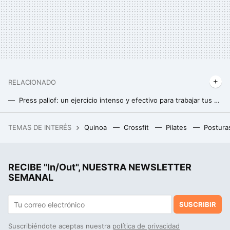
RELACIONADO
Press pallof: un ejercicio intenso y efectivo para trabajar tus abdominales
Un buen runner no se hace solo cuando corre. 11 ejercicios de abdominales para principiantes
TEMAS DE INTERÉS
Quinoa
Crossfit
Pilates
Postura
Un joven de 19 años hackeó el iPhone, fue contratado por Apple y terminó despedido por no contestar a un correo
RECIBE "In/Out", NUESTRA NEWSLETTER
SEMANAL
SUSCRIBIR
Suscribiéndote aceptas nuestra
política de privacidad