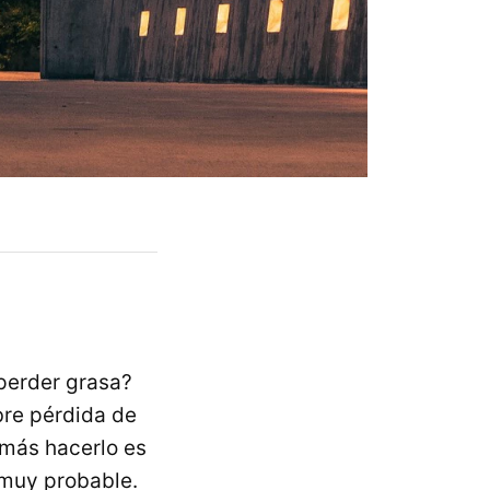
 perder grasa?
bre pérdida de
a más hacerlo es
 muy probable.