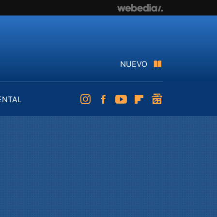
NUEVO
ENTAL
Instagram
Facebook
Youtube
Flipboard
googlenews