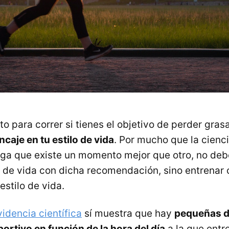
o para correr si tienes el objetivo de perder gras
aje en tu estilo de vida
. Por mucho que la cienci
iga que existe un momento mejor que otro, no deb
lo de vida con dicha recomendación, sino entrenar
stilo de vida.
videncia científica
sí muestra que hay
pequeñas di
ortivo en función de la hora del día
a la que ent