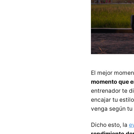
El mejor moment
momento que enc
entrenador te d
encajar tu esti
venga según tu e
Dicho esto, la
e
rendimiento dep