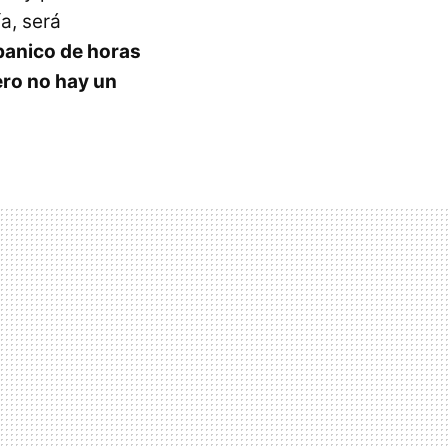
ía, será
banico de horas
ero no hay un