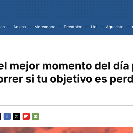
asa
Adidas
Mercadona
Decathlon
Lidl
Aguacate
el mejor momento del día
correr si tu objetivo es per
FACEBOOK
TWITTER
FLIPBOARD
E-
MAIL