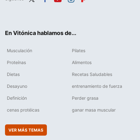
Twit
Fac
You
Inst
Flip
ter
ebo
tub
agr
boa
ok
e
am
rd
En Vitónica hablamos de...
Musculación
Pilates
Proteínas
Alimentos
Dietas
Recetas Saludables
Desayuno
entrenamiento de fuerza
Definición
Perder grasa
cenas protéicas
ganar masa muscular
VER MÁS TEMAS