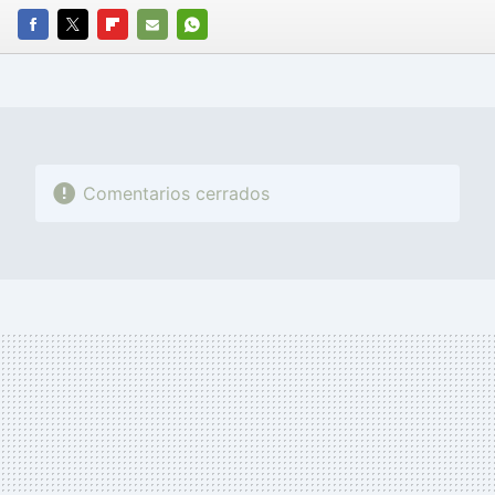
FACEBOOK
TWITTER
FLIPBOARD
E-
WHATSAPP
MAIL
Comentarios cerrados