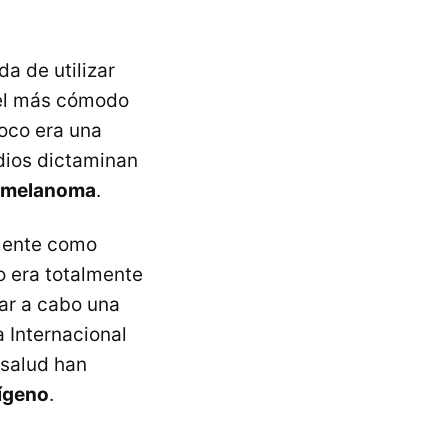
a de utilizar
 el más cómodo
poco era una
dios dictaminan
e melanoma
.
mente como
o era totalmente
var a cabo una
a Internacional
 salud han
rígeno
.