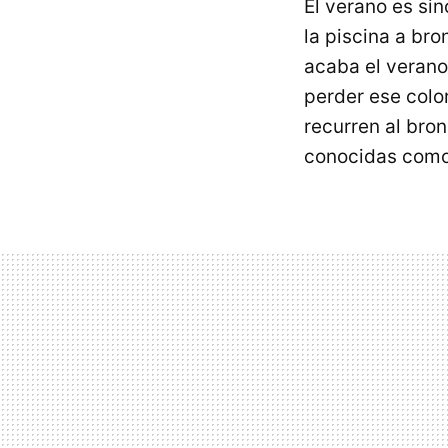
El verano es sin
la piscina a br
acaba el veran
perder ese colo
recurren al bro
conocidas com