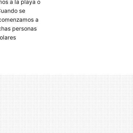
mos a la playa o
 Cuando se
s comenzamos a
chas personas
olares