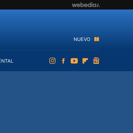
NUEVO
ENTAL
Instagram
Facebook
Youtube
Flipboard
googlenews