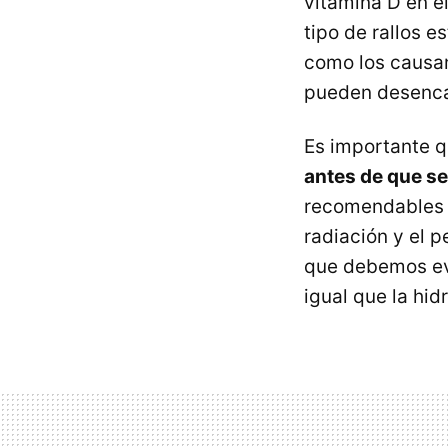
vitamina D en e
tipo de rallos e
como los causan
pueden desenca
Es importante 
antes de que s
recomendables l
radiación y el p
que debemos evi
igual que la hi