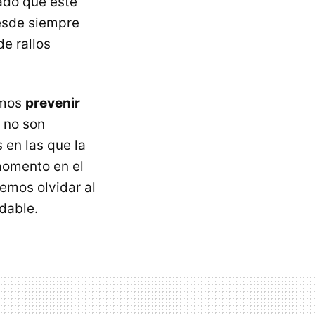
ado que este
esde siempre
e rallos
amos
prevenir
 no son
 en las que la
 momento en el
emos olvidar al
dable.