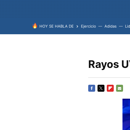
HOY SE HABLA DE
Ejercicio
Adidas
Lid
Rayos U
FACEBOOK
TWITTER
FLIPBOARD
E-
MAIL