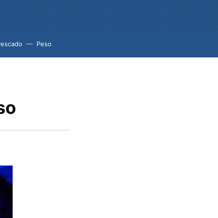
Pescado
Peso
so