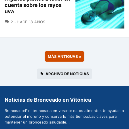
cuenta sobre los rayos
uva
COMENTARIOS
2
HACE 18 AÑOS
MÁS ANTIGUAS
»
ARCHIVO DE NOTICIAS
Noticias de Bronceado en Vitónica
Bronceado:Piel bronceada en verano: estos alimentos te ayudan a
potenciar el moreno y conservarlo más tiempo.Las claves para
mantener un bronceado saludable...