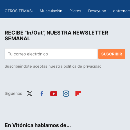
OTROS TEMAS:
Musculación
Pilates
Desayuno
entrenam
RECIBE "In/Out", NUESTRA NEWSLETTER
SEMANAL
SUSCRIBIR
Suscribiéndote aceptas nuestra
política de privacidad
Síguenos
Twit
Fac
You
Inst
Flip
ter
ebo
tub
agr
boa
ok
e
am
rd
En Vitónica hablamos de...