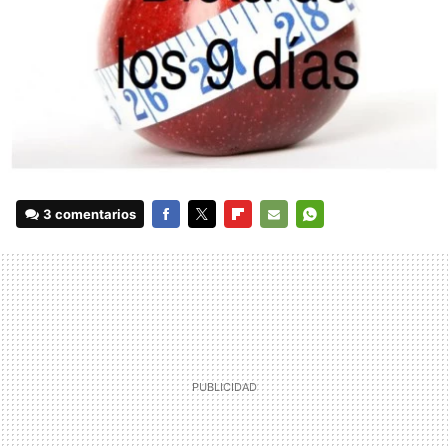
3 comentarios
FACEBOOK
TWITTER
FLIPBOARD
E-
WHATSAPP
MAIL