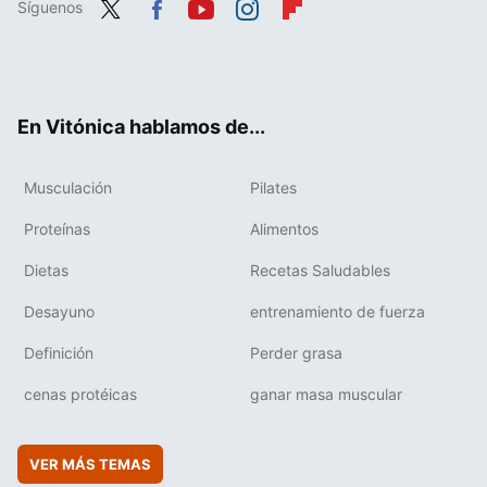
Síguenos
Twit
Fac
You
Inst
Flip
ter
ebo
tub
agr
boa
ok
e
am
rd
En Vitónica hablamos de...
Musculación
Pilates
Proteínas
Alimentos
Dietas
Recetas Saludables
Desayuno
entrenamiento de fuerza
Definición
Perder grasa
cenas protéicas
ganar masa muscular
VER MÁS TEMAS