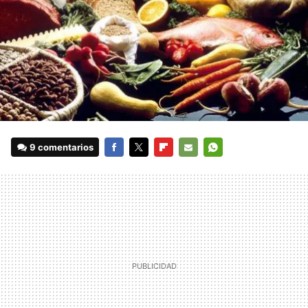
9 comentarios
FACEBOOK
TWITTER
FLIPBOARD
E-
WHATSAPP
MAIL