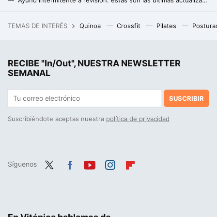
Cuántos gramos de proteína tiene un huevo y nueve recetas para sacarle todo el partido
TEMAS DE INTERÉS
Quinoa
Crossfit
Pilates
Postura
La debacle demográfica en Europa, expuesta en este mapa con un invitado engañoso: Mónaco
RECIBE "In/Out", NUESTRA NEWSLETTER
SEMANAL
SUSCRIBIR
Suscribiéndote aceptas nuestra
política de privacidad
Síguenos
Twit
Fac
You
Inst
Flip
ter
ebo
tub
agr
boa
ok
e
am
rd