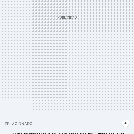
RELACIONADO
Ayuno intermitente a revisión: estas son las últimas actualizaciones sobre su eficacia para perder peso y ganar masa muscular