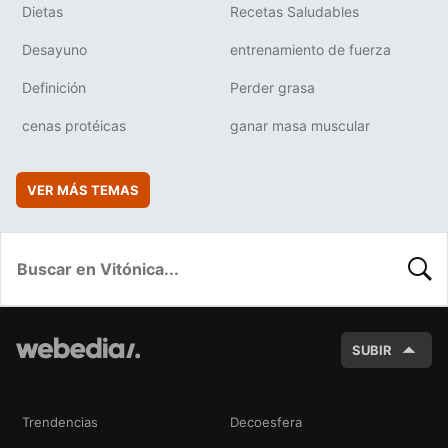
Dietas
Recetas Saludables
Desayuno
entrenamiento de fuerza
Definición
Perder grasa
cenas protéicas
ganar masa muscular
VER MÁS TEMAS
BUSC
SUBIR
Trendencias
Decoesfera