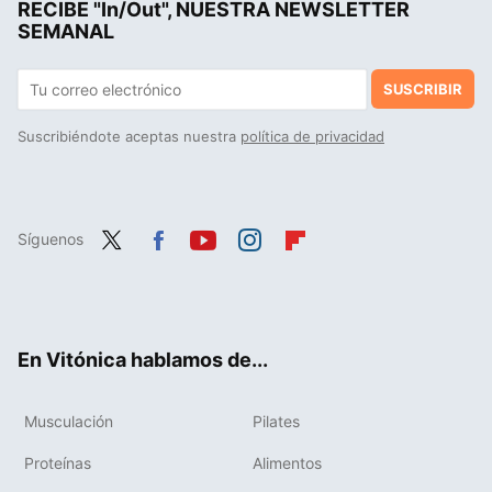
RECIBE "In/Out", NUESTRA NEWSLETTER
Colágeno para deportistas: ¿milagro para el rendimiento y las articulaciones o una simple moda?
SEMANAL
SUSCRIBIR
Suscribiéndote aceptas nuestra
política de privacidad
Síguenos
Twit
Fac
You
Inst
Flip
ter
ebo
tub
agr
boa
ok
e
am
rd
En Vitónica hablamos de...
Musculación
Pilates
Proteínas
Alimentos