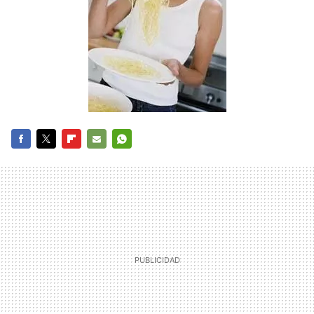
FACEBOOK
TWITTER
FLIPBOARD
E-
WHATSAPP
MAIL