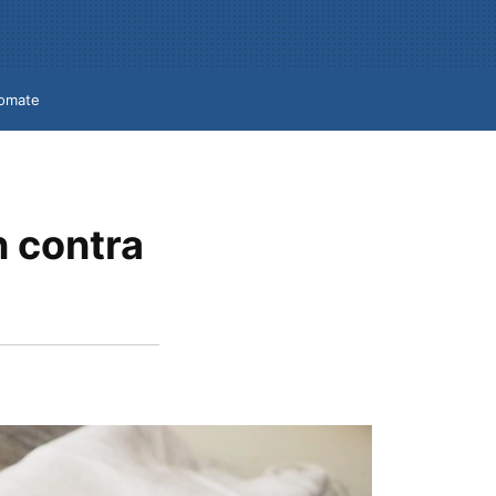
omate
n contra