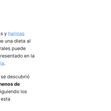
as y
harinas
ue una dieta al
grales puede
presentado en la
ía
.
 se descubrió
 menos de
iguiendo los
 esta