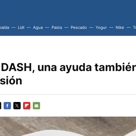
palda
Lidl
Agua
Pasta
Pescado
Yogur
Nike
T
a DASH, una ayuda tambié
esión
FACEBOOK
TWITTER
FLIPBOARD
E-
MAIL