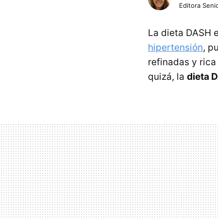
Editora Senio
La dieta DASH 
hipertensión
, p
refinadas y rica
quizá, la
dieta 