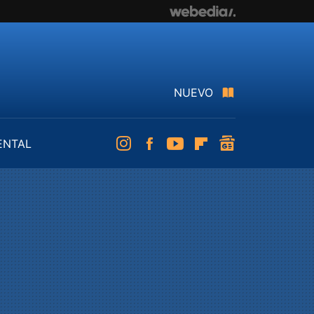
NUEVO
ENTAL
Instagram
Facebook
Youtube
Flipboard
googlenews