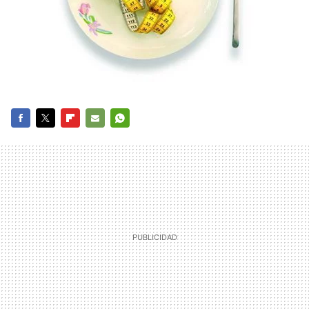
FACEBOOK
TWITTER
FLIPBOARD
E-
WHATSAPP
MAIL