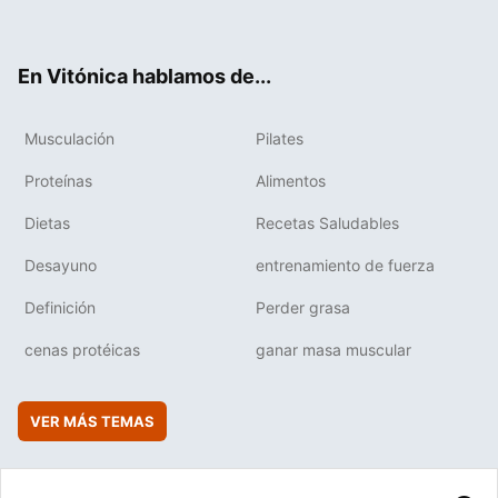
ter
ebo
tub
agr
boa
ok
e
am
rd
En Vitónica hablamos de...
Musculación
Pilates
Proteínas
Alimentos
Dietas
Recetas Saludables
Desayuno
entrenamiento de fuerza
Definición
Perder grasa
cenas protéicas
ganar masa muscular
VER MÁS TEMAS