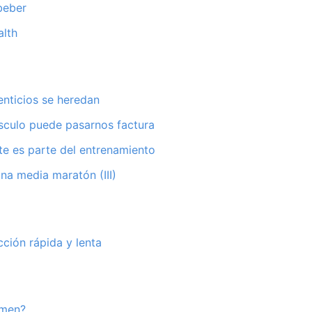
beber
lth
enticios se heredan
sculo puede pasarnos factura
e es parte del entrenamiento
na media maratón (III)
cción rápida y lenta
omen?