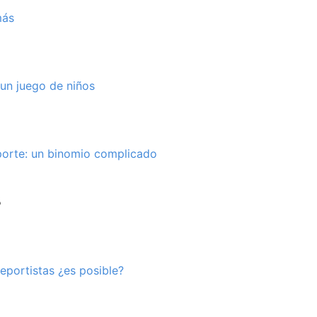
más
 un juego de niños
porte: un binomio complicado
8
eportistas ¿es posible?