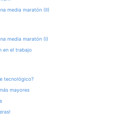
na media maratón (II)
na media maratón (I)
 en el trabajo
e tecnológico?
s más mayores
s
eras!