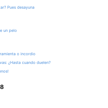
zar? Pues desayuna
e un pelo
ramienta o incordio
ivas: ¿Hasta cuando duelen?
enos!
08