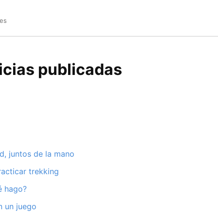
es
icias publicadas
d, juntos de la mano
acticar trekking
é hago?
n un juego