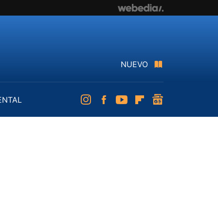
NUEVO
ENTAL
Instagram
Facebook
Youtube
Flipboard
googlenews