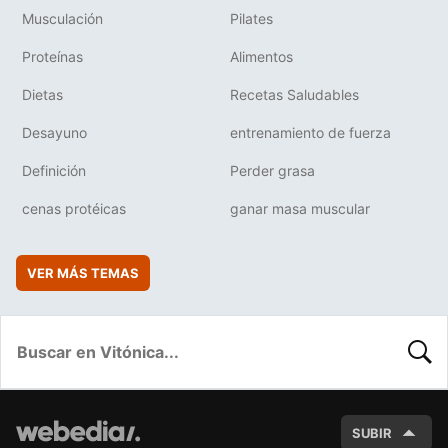
Musculación
Pilates
Proteínas
Alimentos
Dietas
Recetas Saludables
Desayuno
entrenamiento de fuerza
Definición
Perder grasa
cenas protéicas
ganar masa muscular
VER MÁS TEMAS
BUSC
SUBIR