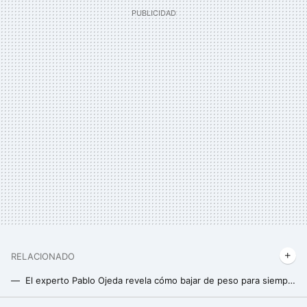
RELACIONADO
El experto Pablo Ojeda revela cómo bajar de peso para siempre: sin acudir a dietas milagro ni pasar hambre
Cómo conseguir un déficit diario de calorías sin pasar hambre para lograr perder grasa