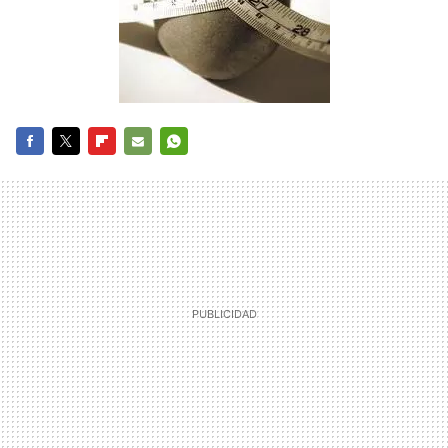
FACEBOOK
TWITTER
FLIPBOARD
E-
WHATSAPP
MAIL