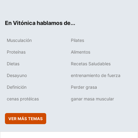
ter
ebo
tub
agr
boa
ok
e
am
rd
En Vitónica hablamos de...
Musculación
Pilates
Proteínas
Alimentos
Dietas
Recetas Saludables
Desayuno
entrenamiento de fuerza
Definición
Perder grasa
cenas protéicas
ganar masa muscular
VER MÁS TEMAS