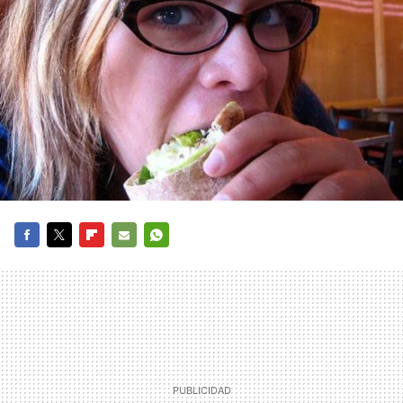
FACEBOOK
TWITTER
FLIPBOARD
E-
WHATSAPP
MAIL