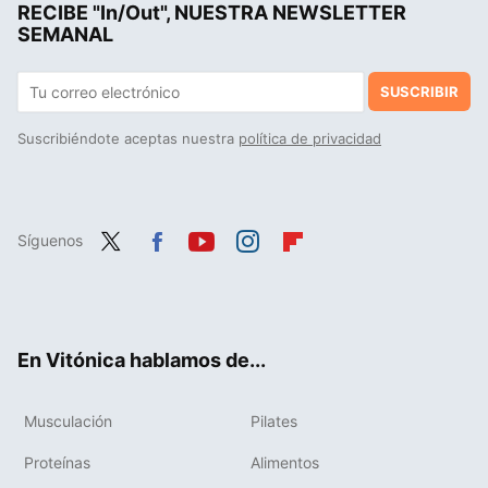
RECIBE "In/Out", NUESTRA NEWSLETTER
Colesterol a revisión: la información esencial para conocerlo a fondo y saber si es bueno o malo para tu salud
SEMANAL
SUSCRIBIR
Suscribiéndote aceptas nuestra
política de privacidad
Síguenos
Twit
Fac
You
Inst
Flip
ter
ebo
tub
agr
boa
ok
e
am
rd
En Vitónica hablamos de...
Musculación
Pilates
Proteínas
Alimentos