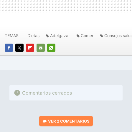
TEMAS
Dietas
Adelgazar
Comer
Consejos salu
FACEBOOK
TWITTER
FLIPBOARD
E-
WHATSAPP
MAIL
Comentarios cerrados
VER
2 COMENTARIOS