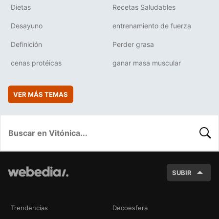
Dietas
Recetas Saludables
Desayuno
entrenamiento de fuerza
Definición
Perder grasa
cenas protéicas
ganar masa muscular
VER MÁS TEMAS
BUSC
SUBIR
Trendencias
Decoesfera