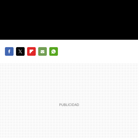
FACEBOOK
TWITTER
FLIPBOARD
E-
WHATSAPP
MAIL