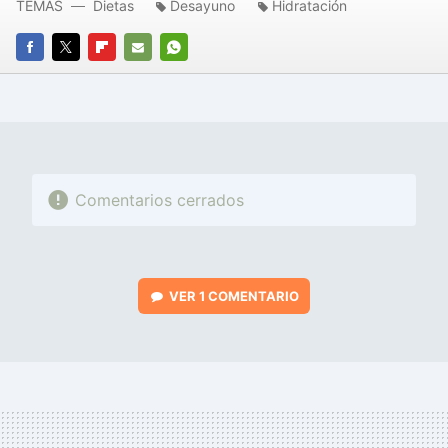
TEMAS
Dietas
Desayuno
Hidratación
FACEBOOK
TWITTER
FLIPBOARD
E-
WHATSAPP
MAIL
Comentarios cerrados
VER
1 COMENTARIO