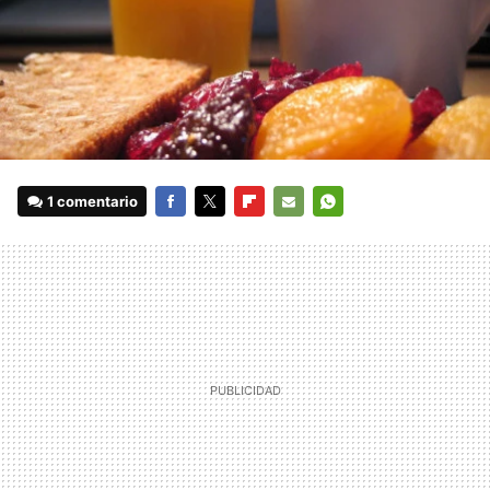
1 comentario
FACEBOOK
TWITTER
FLIPBOARD
E-
WHATSAPP
MAIL