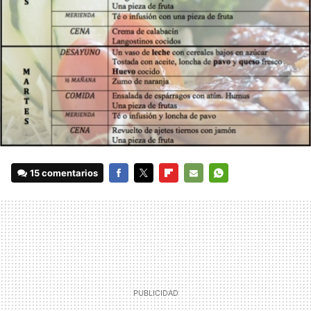
15 comentarios
FACEBOOK
TWITTER
FLIPBOARD
E-
WHATSAPP
MAIL