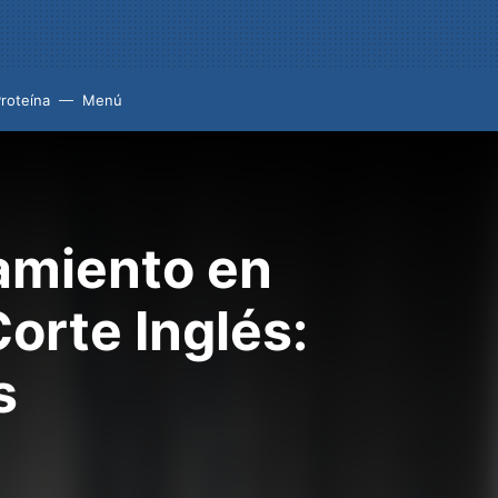
roteína
Menú
namiento en
Corte Inglés:
s