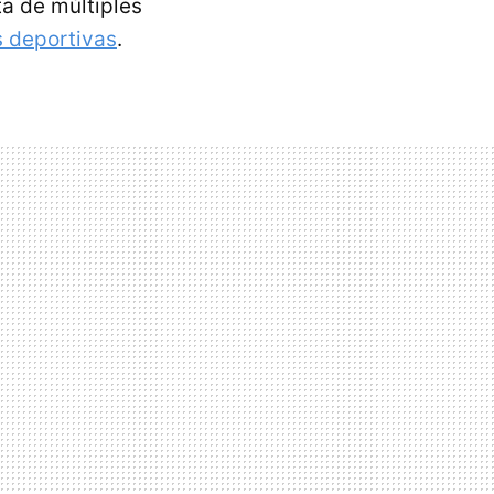
ta de múltiples
s deportivas
.