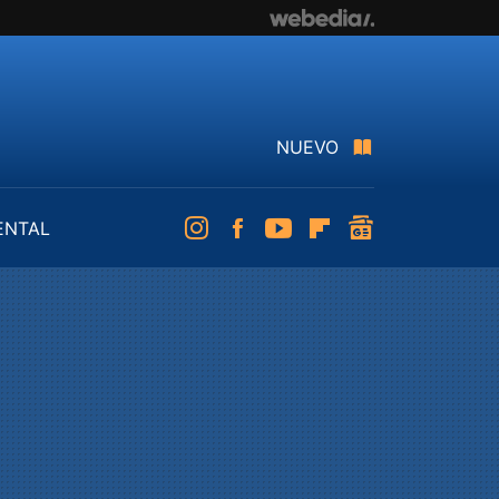
NUEVO
ENTAL
Instagram
Facebook
Youtube
Flipboard
googlenews