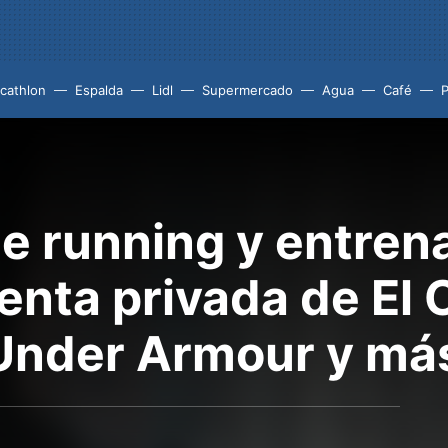
cathlon
Espalda
Lidl
Supermercado
Agua
Café
P
de running y entre
venta privada de El 
 Under Armour y má