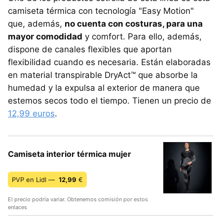
camiseta térmica con tecnología "Easy Motion"
que, además,
no cuenta con costuras, para una
mayor comodidad
y comfort. Para ello, además,
dispone de canales flexibles que aportan
flexibilidad cuando es necesaria. Están elaboradas
en material transpirable DryAct™ que absorbe la
humedad y la expulsa al exterior de manera que
estemos secos todo el tiempo. Tienen un precio de
12,99 euros
.
Camiseta interior térmica mujer
PVP en Lidl —
12,99
€
El precio podría variar. Obtenemos comisión por estos
enlaces