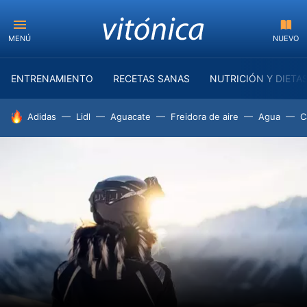
MENÚ
NUEVO
ENTRENAMIENTO
RECETAS SANAS
NUTRICIÓN Y DIETA
HOY SE HABLA DE
Adidas
Lidl
Aguacate
Freidora de aire
Agua
C