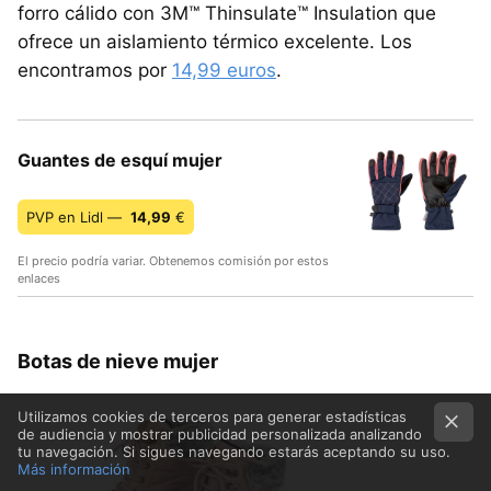
forro cálido con 3M™ Thinsulate™ Insulation que
ofrece un aislamiento térmico excelente. Los
encontramos por
14,99 euros
.
Guantes de esquí mujer
PVP en Lidl —
14,99
€
El precio podría variar. Obtenemos comisión por estos
enlaces
Botas de nieve mujer
Utilizamos cookies de terceros para generar estadísticas
de audiencia y mostrar publicidad personalizada analizando
tu navegación. Si sigues navegando estarás aceptando su uso.
Más información