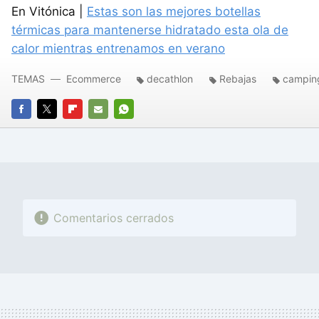
En Vitónica |
Estas son las mejores botellas
térmicas para mantenerse hidratado esta ola de
calor mientras entrenamos en verano
TEMAS
Ecommerce
decathlon
Rebajas
campin
FACEBOOK
TWITTER
FLIPBOARD
E-
WHATSAPP
MAIL
Comentarios cerrados