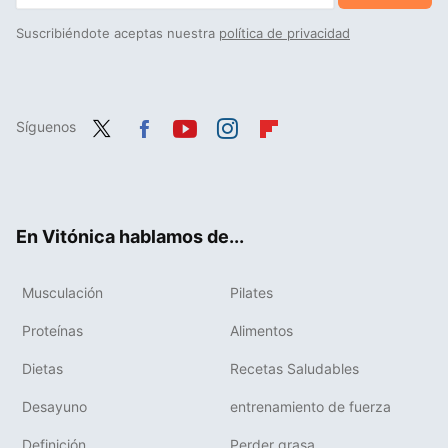
Suscribiéndote aceptas nuestra
política de privacidad
Síguenos
Twit
Fac
You
Inst
Flip
ter
ebo
tub
agr
boa
ok
e
am
rd
En Vitónica hablamos de...
Musculación
Pilates
Proteínas
Alimentos
Dietas
Recetas Saludables
Desayuno
entrenamiento de fuerza
Definición
Perder grasa