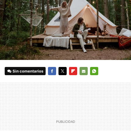
Sin comentarios
FACEBOOK
TWITTER
FLIPBOARD
E-
WHATSAPP
MAIL