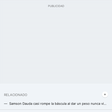
RELACIONADO
Samson Dauda casi rompe la báscula al dar un peso nunca visto antes en un campeón del Mr. Olympia
El villano favorito entre los emprendedores en EEUU está empeñado en unos Juegos Olímpicos del Dopaje. De momento no le va bien