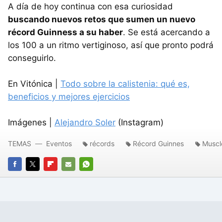
A día de hoy continua con esa curiosidad
buscando nuevos retos que sumen un nuevo
récord Guinness a su haber
. Se está acercando a
los 100 a un ritmo vertiginoso, así que pronto podrá
conseguirlo.
En Vitónica |
Todo sobre la calistenia: qué es,
beneficios y mejores ejercicios
Imágenes |
Alejandro Soler
(Instagram)
TEMAS
Eventos
récords
Récord Guinnes
Muscl
FACEBOOK
TWITTER
FLIPBOARD
E-
WHATSAPP
MAIL