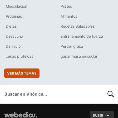
Musculación
Pilates
Proteínas
Alimentos
Dietas
Recetas Saludables
Desayuno
entrenamiento de fuerza
Definición
Perder grasa
cenas protéicas
ganar masa muscular
VER MÁS TEMAS
BUSC
SUBIR