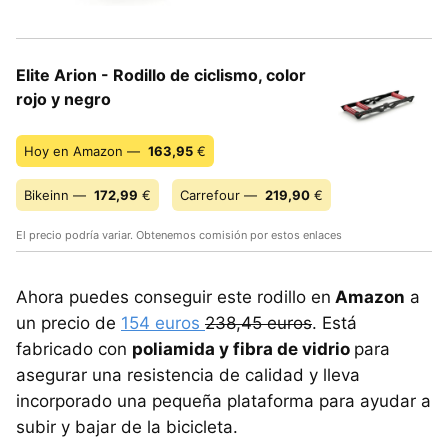
Elite Arion - Rodillo de ciclismo, color
rojo y negro
Hoy en Amazon —
163,95
€
Bikeinn —
172,99
€
Carrefour —
219,90
€
El precio podría variar. Obtenemos comisión por estos enlaces
Ahora puedes conseguir este rodillo en
Amazon
a
un precio de
154 euros
238,45 euros
. Está
fabricado con
poliamida y fibra de vidrio
para
asegurar una resistencia de calidad y lleva
incorporado una pequeña plataforma para ayudar a
subir y bajar de la bicicleta.