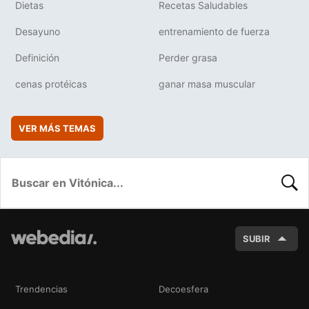
Dietas
Recetas Saludables
Desayuno
entrenamiento de fuerza
Definición
Perder grasa
cenas protéicas
ganar masa muscular
VER MÁS TEMAS
BUSC
SUBIR
Trendencias
Decoesfera