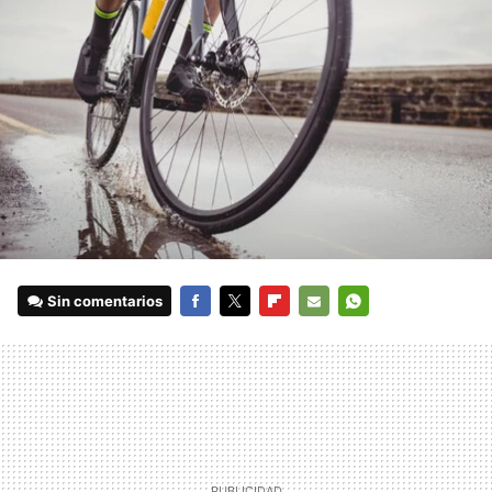
Sin comentarios
FACEBOOK
TWITTER
FLIPBOARD
E-
WHATSAPP
MAIL