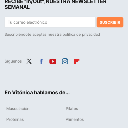
RECIBE "In/Out", NUESTRA NEWSLETTER
Las mejores zapatillas Merrell impermeables que puedes encontrar con rebaja en Decathlon para disfrutar de tus trayectos en la montaña
SEMANAL
SUSCRIBIR
Suscribiéndote aceptas nuestra
política de privacidad
Síguenos
Twit
Fac
You
Inst
Flip
ter
ebo
tub
agr
boa
ok
e
am
rd
En Vitónica hablamos de...
Musculación
Pilates
Proteínas
Alimentos