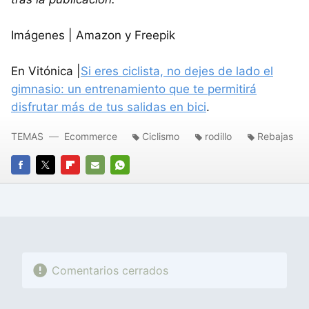
Imágenes | Amazon y Freepik
En Vitónica |
Si eres ciclista, no dejes de lado el
gimnasio: un entrenamiento que te permitirá
disfrutar más de tus salidas en bici
.
TEMAS
Ecommerce
Ciclismo
rodillo
Rebajas
FACEBOOK
TWITTER
FLIPBOARD
E-
WHATSAPP
MAIL
Comentarios cerrados