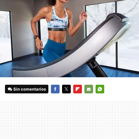
Sin comentarios
FACEBOOK
TWITTER
FLIPBOARD
E-
WHATSAPP
MAIL