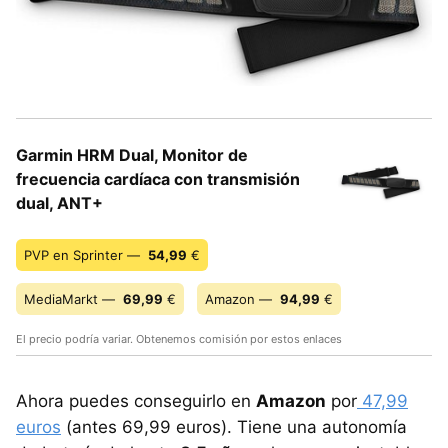
Garmin HRM Dual, Monitor de
frecuencia cardíaca con transmisión
dual, ANT+
PVP en Sprinter —
54,99
€
MediaMarkt —
69,99
€
Amazon —
94,99
€
El precio podría variar. Obtenemos comisión por estos enlaces
Ahora puedes conseguirlo en
Amazon
por
47,99
euros
(antes 69,99 euros). Tiene una autonomía