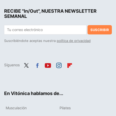
Lidl vende por menos de 15 euros esta chaqueta transpirable, cortavientos e impermeable para nuestro día a día y escapadas por la montaña
RECIBE "In/Out", NUESTRA NEWSLETTER
Las zapatillas vintage de Puma que llenaban estadios de fútbol y ahora se ven por todas las esquinas
SEMANAL
SUSCRIBIR
Suscribiéndote aceptas nuestra
política de privacidad
Síguenos
Twit
Fac
You
Inst
Flip
ter
ebo
tub
agr
boa
ok
e
am
rd
En Vitónica hablamos de...
Musculación
Pilates