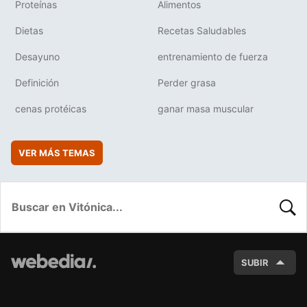
Proteínas
Alimentos
Dietas
Recetas Saludables
Desayuno
entrenamiento de fuerza
Definición
Perder grasa
cenas protéicas
ganar masa muscular
VER MÁS TEMAS
BUSC
SUBIR