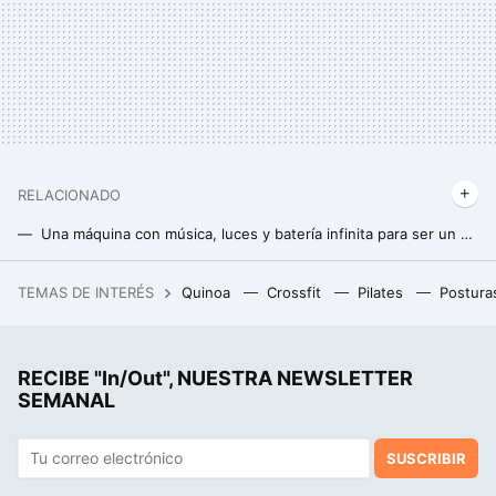
RELACIONADO
Una máquina con música, luces y batería infinita para ser un gran boxeador: el último gadget viral que arrasa en ventas
Tres años después de empezar a hacer Yoga en casa he encontrado la colchoneta que no hace que me escurra
TEMAS DE INTERÉS
Quinoa
Crossfit
Pilates
Postura
Hemos estado en el Roig Arena, el estadio que el dueño de Mercadona abrirá en Valencia. Si no tiene más pantallas es porque no le caben
RECIBE "In/Out", NUESTRA NEWSLETTER
SEMANAL
SUSCRIBIR