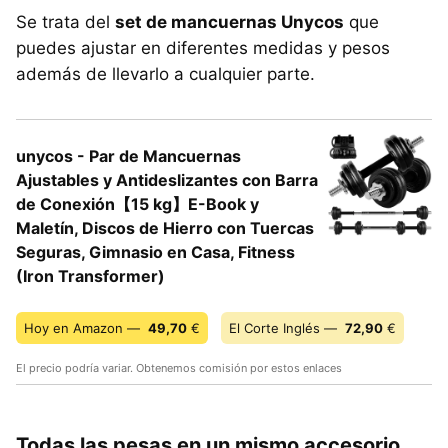
Se trata del
set de mancuernas Unycos
que
puedes ajustar en diferentes medidas y pesos
además de llevarlo a cualquier parte.
unycos - Par de Mancuernas
Ajustables y Antideslizantes con Barra
de Conexión【15 kg】E-Book y
Maletín, Discos de Hierro con Tuercas
Seguras, Gimnasio en Casa, Fitness
(Iron Transformer)
Hoy en Amazon —
49,70
€
El Corte Inglés —
72,90
€
El precio podría variar. Obtenemos comisión por estos enlaces
Todas las pesas en un mismo accesorio