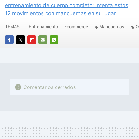
entrenamiento de cuerpo completo: intenta estos
12 movimientos con mancuernas en su lugar
TEMAS
Entrenamiento
Ecommerce
Mancuernas
O
FACEBOOK
TWITTER
FLIPBOARD
E-
WHATSAPP
MAIL
Comentarios cerrados