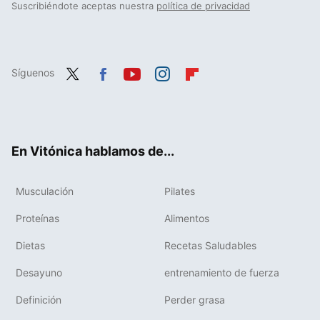
Suscribiéndote aceptas nuestra
política de privacidad
Síguenos
Twit
Fac
You
Inst
Flip
ter
ebo
tub
agr
boa
ok
e
am
rd
En Vitónica hablamos de...
Musculación
Pilates
Proteínas
Alimentos
Dietas
Recetas Saludables
Desayuno
entrenamiento de fuerza
Definición
Perder grasa