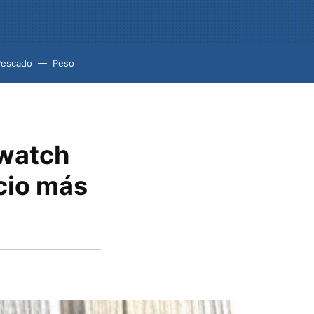
Pescado
Peso
twatch
cio más