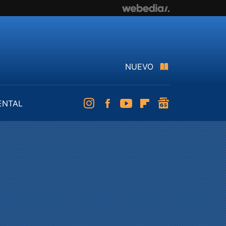
NUEVO
ENTAL
Instagram
Facebook
Youtube
Flipboard
googlenews