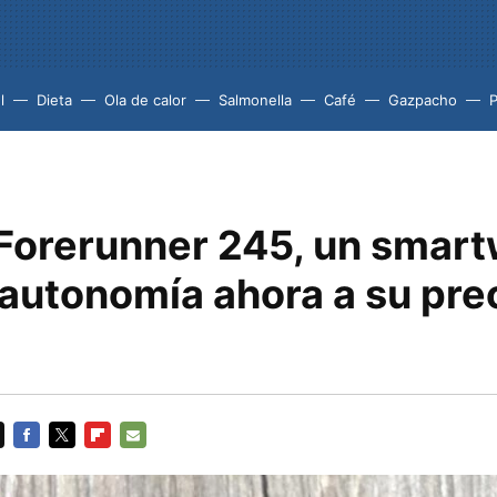
l
Dieta
Ola de calor
Salmonella
Café
Gazpacho
Forerunner 245, un smar
 autonomía ahora a su pre
FACEBOOK
TWITTER
FLIPBOARD
E-
MAIL