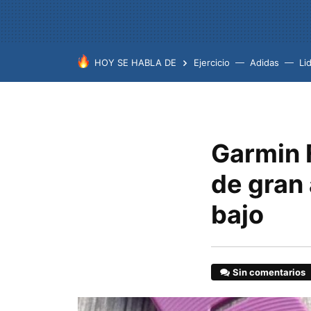
HOY SE HABLA DE
Ejercicio
Adidas
Lid
Garmin 
de gran
bajo
Sin comentarios